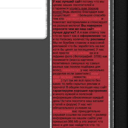
У нас лучший сайт
потому что мы
ценим наших посетителей и
стараемся
угодить вам прежде
всего!
Ведь именно благодаря вам
существует
сайт
! Большое спасибо
тем кто
участвует в жизни сайта
и
помогает материалами и спонсирует
на разные мелочи!
Вы наверное
спросите чем же наш сайт
new
лучше других?
А я вам отвечу тем
что он прост как в
оформление
так
и по Низкому количеству
рекламы
!
Мы не бомбим спамом и массовой
рекламой что бы заработать на вас
хотя бы
цент
за посещение) У нас
всё просто
фото альбом
он и в
Африке фото (Фотографий: 3706) как
понимаете (масса картинок
позитивных смешных ну самых
разных как поняли подборка для
всех),
новости тут
у нас несколько
разделов если заметили (
игры
,
кино
,
музыка
, новости,
картинки
,
сфот
) тут так же всё просто без
каких то либо скрытых реклам и
прочего! В общем посещая наш сайт
гарантируем хорошие настроение
и много нужной и полезной
информации обновляемая каждый
день! Кстати посетите наш каталог
статей и форум) У нас нет
обязательного условия на
регистрацию
вас принудительно
скрывая ссылки на скачки! + размер
информации на нашем сайте уже
превысил
986 Mb
а это значит что
явно и для вас найдется что- то