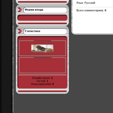
Язык
: Русский
Форма входа
Всего комментариев
:
0
Статистика
Статы pr-cy:
LiveInternet:
Онлайн всего:
1
Гостей:
1
Пользователей:
0