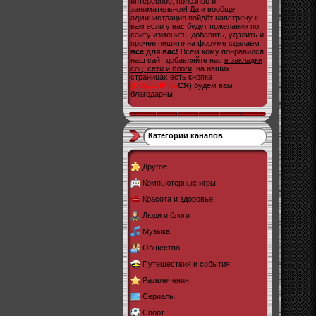
интересное, полезное и
занимательное! Да и вообще
администрация пойдёт навстречу к
вам если у вас будут пожелания по
сайту изменить, добавить, удалить и
прочее пишите на форуме сделаем
всё для вас!
Всем кому понравился
наш сайт добавляйте нас
в закладки
соц. сети и блоги
, на наших
страницах есть кнопка
(ПОДЕЛИТЬ
СЯ)
будем вам
благодарны!
Категории каналов
Другое
Компьютерные игры
Красота и здоровье
Люди и блоги
Музыка
Общество
Путешествия и события
Развлечения
Сериалы
Спорт