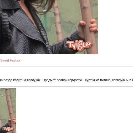
Street Fashion
везде ходит на каблуках. Предмет особой гордости – куртка из питона, которую Аня