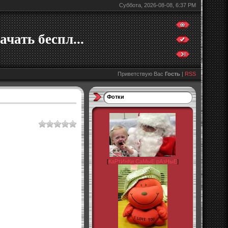
Суббота, 2026-08-08, 6:37 PM
ачать беспл...
Приветствую Вас
Гость
|
RSS
Фотки
[
КаРтИнКи СаМыЕ рАзНыЕ
]