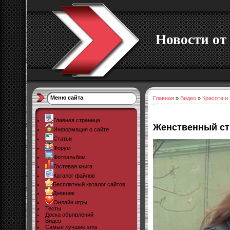
Новости от 
Меню сайта
Главная
»
Видео
»
Красота и
Главная страница
Женственный ст
Информация о сайте
Статьи
Форум
Фотоальбом
Гостевая книга
Каталог файлов
Бесплатный каталог сайтов
Дневник
Онлайн игры
Тесты
Доска объявлений
Видео
Самые лучшие sms