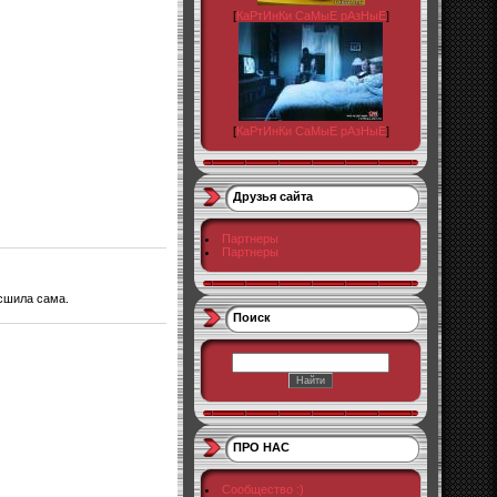
[
КаРтИнКи СаМыЕ рАзНыЕ
]
[
КаРтИнКи СаМыЕ рАзНыЕ
]
Друзья сайта
Партнеры
Партнеры
 сшила сама.
Поиск
ПРО НАС
Сообщество :)