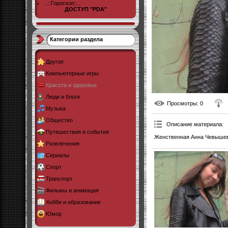
..::Гороскоп::..
ДОСТУП "PDA"
Категории раздела
Другое
Компьютерные игры
Красота и здоровье
Люди и блоги
Просмотры
: 0
Музыка
Общество
Описание материала
:
Путешествия и события
Женственная Анна Чевышева 
Развлечения
Сериалы
Спорт
Транспорт
Фильмы и анимация
Хобби и образование
Юмор