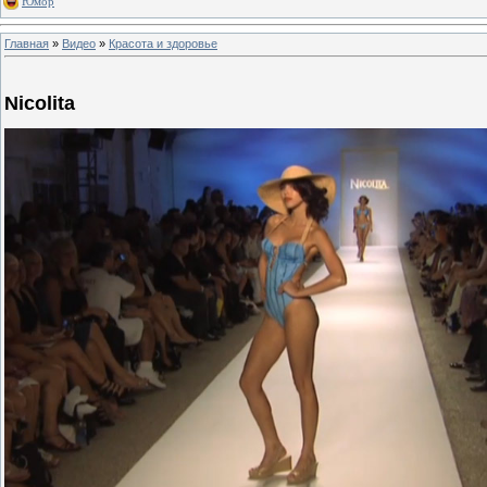
Юмор
Главная
»
Видео
»
Красота и здоровье
Nicolita