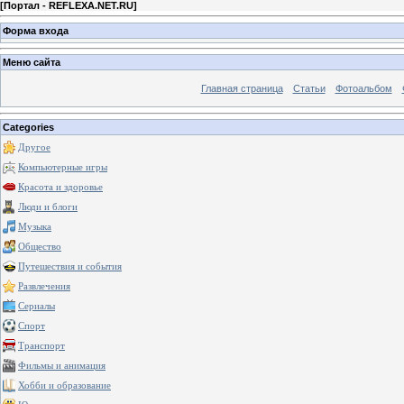
[
Портал - REFLEXA.NET.RU
]
Форма входа
Меню сайта
Главная страница
Статьи
Фотоальбом
Categories
Другое
Компьютерные игры
Красота и здоровье
Люди и блоги
Музыка
Общество
Путешествия и события
Развлечения
Сериалы
Спорт
Транспорт
Фильмы и анимация
Хобби и образование