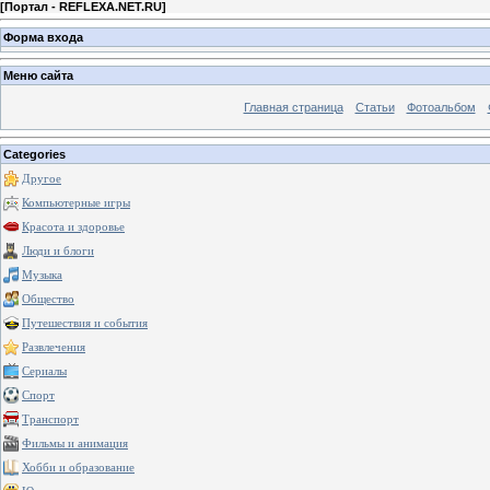
[
Портал - REFLEXA.NET.RU
]
Форма входа
Меню сайта
Главная страница
Статьи
Фотоальбом
Categories
Другое
Компьютерные игры
Красота и здоровье
Люди и блоги
Музыка
Общество
Путешествия и события
Развлечения
Сериалы
Спорт
Транспорт
Фильмы и анимация
Хобби и образование