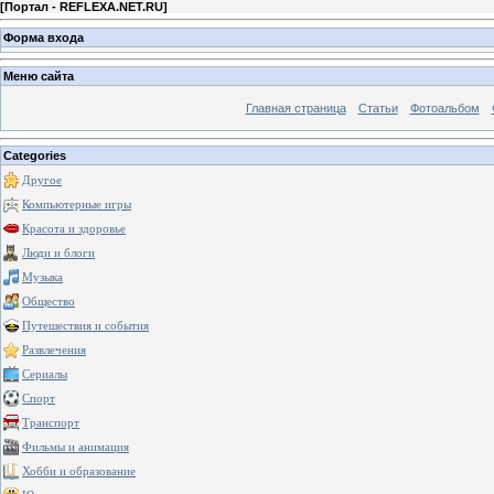
[
Портал - REFLEXA.NET.RU
]
Форма входа
Меню сайта
Главная страница
Статьи
Фотоальбом
Categories
Другое
Компьютерные игры
Красота и здоровье
Люди и блоги
Музыка
Общество
Путешествия и события
Развлечения
Сериалы
Спорт
Транспорт
Фильмы и анимация
Хобби и образование