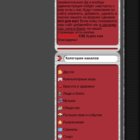
занимательное! Да и вообще
администрация пойдёт навстречу к
вам если у вас будут пожелания по
сайту изменить, добавить, удалить и
прочее пишите на форуме сделаем
всё для вас!
Всем кому понравился
наш сайт добавляйте нас
в закладки
соц. сети и блоги
, на наших
страницах есть кнопка
(ПОДЕЛИТЬ
СЯ)
будем вам
благодарны!
Категории каналов
Другое
Компьютерные игры
Красота и здоровье
Люди и блоги
Музыка
Общество
Путешествия и события
Развлечения
Сериалы
Спорт