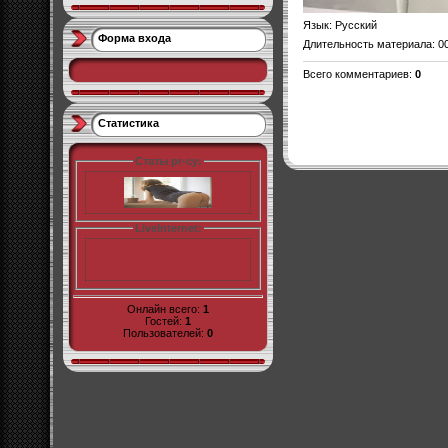
Язык
: Русский
Форма входа
Длительность материала
: 0
Всего комментариев
:
0
Статистика
Статы pr-cy:
LiveInternet:
Онлайн всего:
1
Гостей:
1
Пользователей:
0