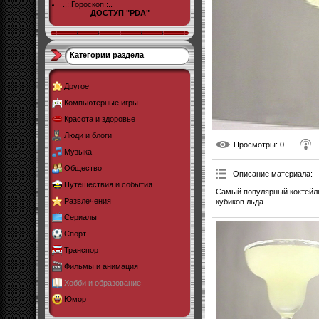
..::Гороскоп::..
ДОСТУП "PDA"
Категории раздела
Другое
Компьютерные игры
Красота и здоровье
Люди и блоги
Просмотры
: 0
Музыка
Общество
Описание материала
:
Путешествия и события
Самый популярный коктейль
Развлечения
кубиков льда.
Сериалы
Спорт
Транспорт
Фильмы и анимация
Хобби и образование
Юмор