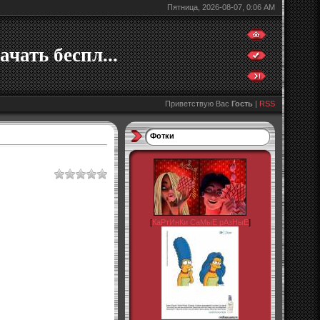
Пятница, 2026-08-07, 0:06 AM
ачать беспл...
Приветствую Вас
Гость
|
RSS
Фотки
[
КаРтИнКи СаМыЕ рАзНыЕ
]