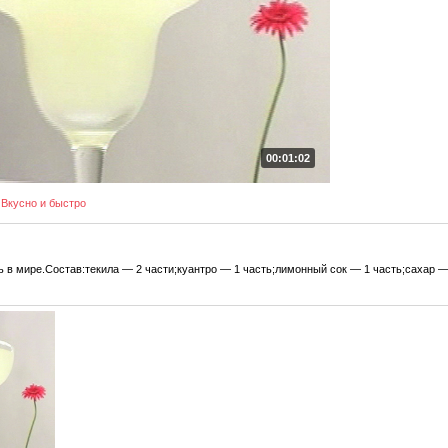
00:01:02
Вкусно и быстро
 в мире.Состав:текила — 2 части;куантро — 1 часть;лимонный сок — 1 часть;сахар —