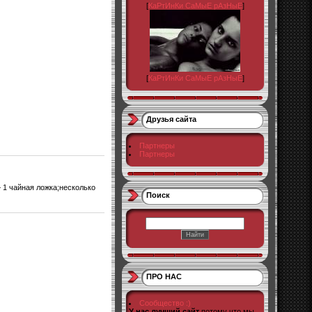
[
КаРтИнКи СаМыЕ рАзНыЕ
]
[
КаРтИнКи СаМыЕ рАзНыЕ
]
Друзья сайта
Партнеры
Партнеры
 1 чайная ложка;несколько
Поиск
ПРО НАС
Сообщество :)
У нас лучший сайт
потому что мы