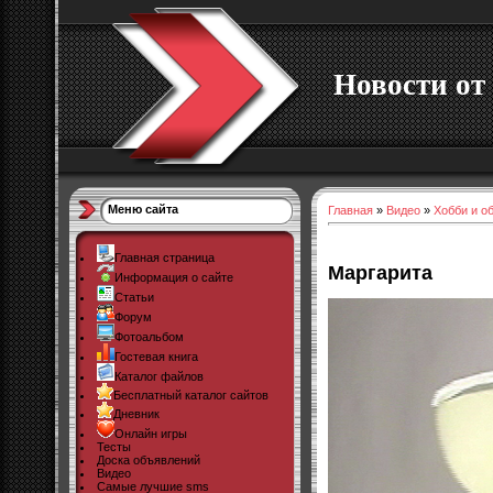
Новости от 
Меню сайта
Главная
»
Видео
»
Хобби и о
Главная страница
Маргарита
Информация о сайте
Статьи
Форум
Фотоальбом
Гостевая книга
Каталог файлов
Бесплатный каталог сайтов
Дневник
Онлайн игры
Тесты
Доска объявлений
Видео
Самые лучшие sms