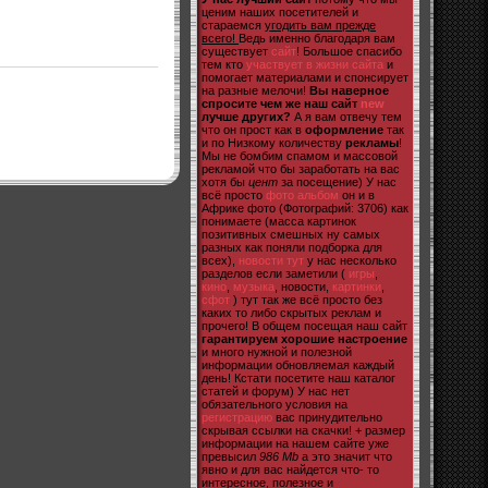
ценим наших посетителей и
стараемся
угодить вам прежде
всего!
Ведь именно благодаря вам
существует
сайт
! Большое спасибо
тем кто
участвует в жизни сайта
и
помогает материалами и спонсирует
на разные мелочи!
Вы наверное
спросите чем же наш сайт
new
лучше других?
А я вам отвечу тем
что он прост как в
оформление
так
и по Низкому количеству
рекламы
!
Мы не бомбим спамом и массовой
рекламой что бы заработать на вас
хотя бы
цент
за посещение) У нас
всё просто
фото альбом
он и в
Африке фото (Фотографий: 3706) как
понимаете (масса картинок
позитивных смешных ну самых
разных как поняли подборка для
всех),
новости тут
у нас несколько
разделов если заметили (
игры
,
кино
,
музыка
, новости,
картинки
,
сфот
) тут так же всё просто без
каких то либо скрытых реклам и
прочего! В общем посещая наш сайт
гарантируем хорошие настроение
и много нужной и полезной
информации обновляемая каждый
день! Кстати посетите наш каталог
статей и форум) У нас нет
обязательного условия на
регистрацию
вас принудительно
скрывая ссылки на скачки! + размер
информации на нашем сайте уже
превысил
986 Mb
а это значит что
явно и для вас найдется что- то
интересное, полезное и