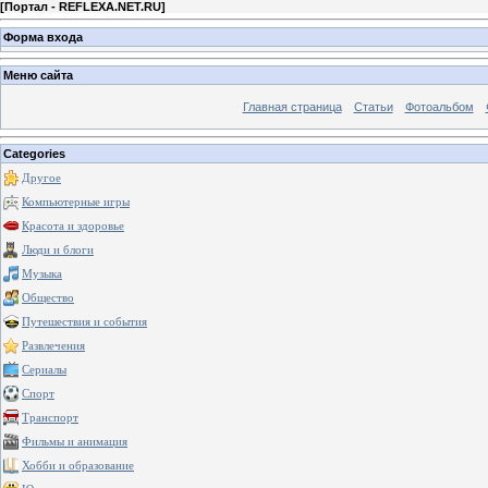
[
Портал - REFLEXA.NET.RU
]
Форма входа
Меню сайта
Главная страница
Статьи
Фотоальбом
Categories
Другое
Компьютерные игры
Красота и здоровье
Люди и блоги
Музыка
Общество
Путешествия и события
Развлечения
Сериалы
Спорт
Транспорт
Фильмы и анимация
Хобби и образование