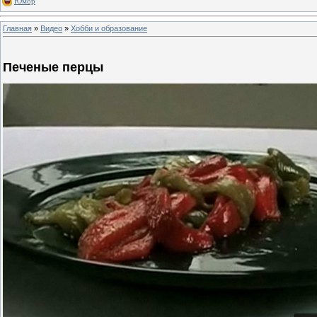
Юмор
Главная
»
Видео
»
Хобби и образование
Печеные перцы