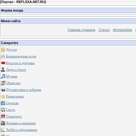
[
Портал - REFLEXA.NET.RU
]
Форма входа
Меню сайта
Главная страница
Статьи
Фотоальбом
Categories
Другое
Компьютерные игры
Красота и здоровье
Люди и блоги
Музыка
Общество
Путешествия и события
Развлечения
Сериалы
Спорт
Транспорт
Фильмы и анимация
Хобби и образование