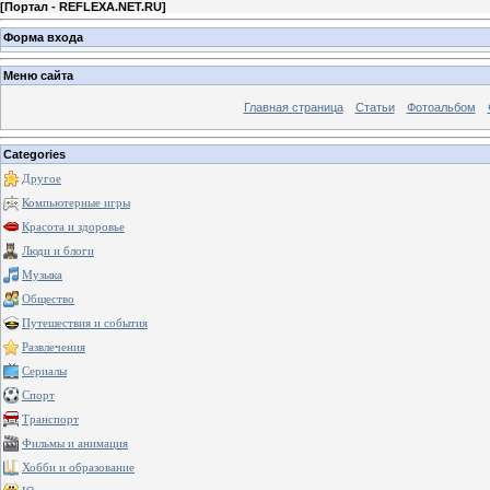
[
Портал - REFLEXA.NET.RU
]
Форма входа
Меню сайта
Главная страница
Статьи
Фотоальбом
Categories
Другое
Компьютерные игры
Красота и здоровье
Люди и блоги
Музыка
Общество
Путешествия и события
Развлечения
Сериалы
Спорт
Транспорт
Фильмы и анимация
Хобби и образование