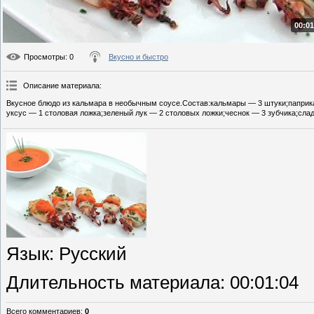
00:01
Просмотры
: 0
Вкусно и быстро
Описание материала
:
Вкусное блюдо из кальмара в необычным соусе.Состав:кальмары — 3 штуки;паприка
уксус — 1 столовая ложка;зеленый лук — 2 столовых ложки;чеснок — 3 зубчика;слад
Язык
: Русский
Длительность материала
: 00:01:04
Всего комментариев
:
0