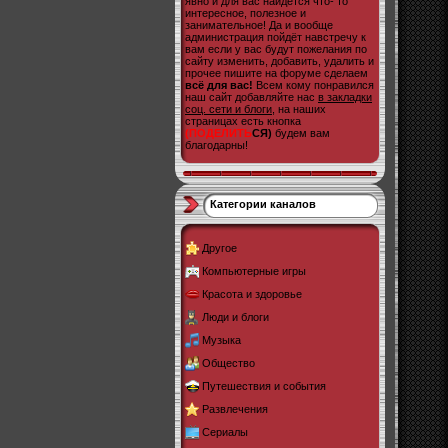
явно и для вас найдется что- то
интересное, полезное и
занимательное! Да и вообще
администрация пойдёт навстречу к
вам если у вас будут пожелания по
сайту изменить, добавить, удалить и
прочее пишите на форуме сделаем
всё для вас!
Всем кому понравился
наш сайт добавляйте нас
в закладки
соц. сети и блоги
, на наших
страницах есть кнопка
(ПОДЕЛИТЬ
СЯ)
будем вам
благодарны!
Категории каналов
Другое
Компьютерные игры
Красота и здоровье
Люди и блоги
Музыка
Общество
Путешествия и события
Развлечения
Сериалы