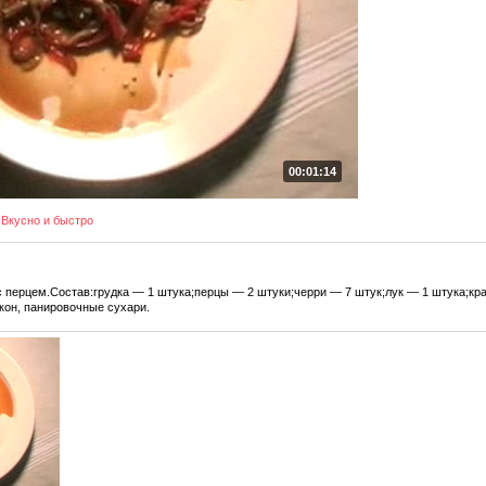
00:01:14
Вкусно и быстро
 перцем.Состав:грудка — 1 штука;перцы — 2 штуки;черри — 7 штук;лук — 1 штука;кра
екон, панировочные сухари.