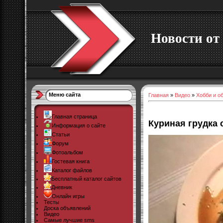
Новости от 
Меню сайта
Главная
»
Видео
»
Хобби и о
Главная страница
Куриная грудка 
Информация о сайте
Статьи
Форум
Фотоальбом
Гостевая книга
Каталог файлов
Бесплатный каталог сайтов
Дневник
Онлайн игры
Тесты
Доска объявлений
Видео
Самые лучшие sms