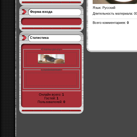
Язык
: Русский
Форма входа
Длительность материала
: 0
Всего комментариев
:
0
Статистика
Статы pr-cy:
LiveInternet:
Онлайн всего:
1
Гостей:
1
Пользователей:
0