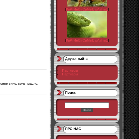
[
КаРтИнКи СаМыЕ рАзНыЕ
]
[
КаРтИнКи СаМыЕ рАзНыЕ
]
Друзья сайта
Партнеры
Партнеры
сное вино, соль, масло,
Поиск
ПРО НАС