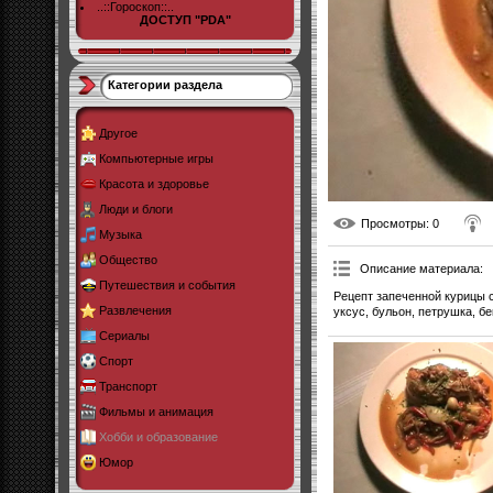
..::Гороскоп::..
ДОСТУП "PDA"
Категории раздела
Другое
Компьютерные игры
Красота и здоровье
Люди и блоги
Просмотры
: 0
Музыка
Общество
Описание материала
:
Путешествия и события
Рецепт запеченной курицы с
Развлечения
уксус, бульон, петрушка, б
Сериалы
Спорт
Транспорт
Фильмы и анимация
Хобби и образование
Юмор