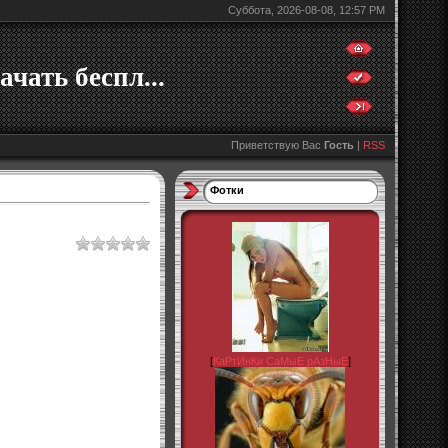
Суббота, 2026-08-08, 12:57 PM
ачать беспл...
Приветствую Вас
Гость
|
RSS
Фотки
[
КаРтИнКи СаМыЕ рАзНыЕ
]