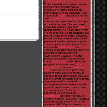
Сообщество :)
У нас лучший сайт
потому что мы
ценим наших посетителей и
стараемся
угодить вам прежде
всего!
Ведь именно благодаря вам
существует
сайт
! Большое спасибо
тем кто
участвует в жизни сайта
и
помогает материалами и спонсирует
на разные мелочи!
Вы наверное
спросите чем же наш сайт
new
лучше других?
А я вам отвечу тем
что он прост как в
оформление
так
и по Низкому количеству
рекламы
!
Мы не бомбим спамом и массовой
рекламой что бы заработать на вас
хотя бы
цент
за посещение) У нас
всё просто
фото альбом
он и в
Африке фото (Фотографий: 3706) как
понимаете (масса картинок
позитивных смешных ну самых
разных как поняли подборка для
всех),
новости тут
у нас несколько
разделов если заметили (
игры
,
кино
,
музыка
, новости,
картинки
,
сфот
) тут так же всё просто без
каких то либо скрытых реклам и
прочего! В общем посещая наш сайт
гарантируем хорошие настроение
и много нужной и полезной
информации обновляемая каждый
день! Кстати посетите наш каталог
статей и форум) У нас нет
обязательного условия на
регистрацию
вас принудительно
скрывая ссылки на скачки! + размер
информации на нашем сайте уже
превысил
986 Mb
а это значит что