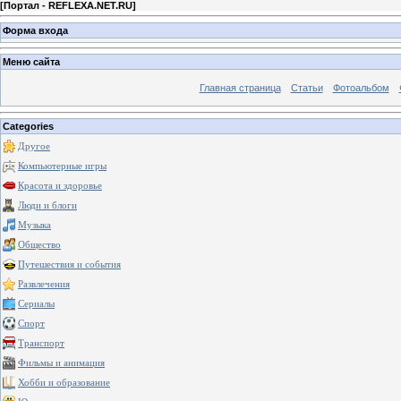
[
Портал - REFLEXA.NET.RU
]
Форма входа
Меню сайта
Главная страница
Статьи
Фотоальбом
Categories
Другое
Компьютерные игры
Красота и здоровье
Люди и блоги
Музыка
Общество
Путешествия и события
Развлечения
Сериалы
Спорт
Транспорт
Фильмы и анимация
Хобби и образование