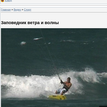
Юмор
Главная
»
Видео
»
Спорт
Заповедник ветра и волны