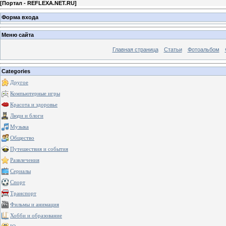
[
Портал - REFLEXA.NET.RU
]
Форма входа
Меню сайта
Главная страница
Статьи
Фотоальбом
Categories
Другое
Компьютерные игры
Красота и здоровье
Люди и блоги
Музыка
Общество
Путешествия и события
Развлечения
Сериалы
Спорт
Транспорт
Фильмы и анимация
Хобби и образование