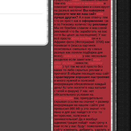
тем кто
участвует в жизни сайта
и
помогает материалами и спонсирует
на разные мелочи!
Вы наверное
спросите чем же наш сайт
new
лучше других?
А я вам отвечу тем
что он прост как в
оформление
так
и по Низкому количеству
рекламы
!
Мы не бомбим спамом и массовой
рекламой что бы заработать на вас
хотя бы
цент
за посещение) У нас
всё просто
фото альбом
он и в
Африке фото (Фотографий: 3706) как
понимаете (масса картинок
позитивных смешных ну самых
разных как поняли подборка для
всех),
новости тут
у нас несколько
разделов если заметили (
игры
,
кино
,
музыка
, новости,
картинки
,
сфот
) тут так же всё просто без
каких то либо скрытых реклам и
прочего! В общем посещая наш сайт
гарантируем хорошие настроение
и много нужной и полезной
информации обновляемая каждый
день! Кстати посетите наш каталог
статей и форум) У нас нет
обязательного условия на
регистрацию
вас принудительно
скрывая ссылки на скачки! + размер
информации на нашем сайте уже
превысил
986 Mb
а это значит что
явно и для вас найдется что- то
интересное, полезное и
занимательное! Да и вообще
администрация пойдёт навстречу к
вам если у вас будут пожелания по
сайту изменить, добавить, удалить и