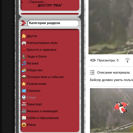
..::Гороскоп::..
ДОСТУП "PDA"
Категории раздела
Другое
Компьютерные игры
Красота и здоровье
Люди и блоги
Просмотры
: 0
Музыка
Общество
Описание материала
:
Путешествия и события
Бейсер должен уметь польз
Развлечения
Сериалы
Спорт
Транспорт
Фильмы и анимация
Хобби и образование
Юмор