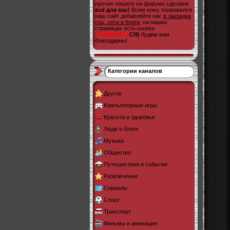
прочее пишите на форуме сделаем
всё для вас!
Всем кому понравился
наш сайт добавляйте нас
в закладки
соц. сети и блоги
, на наших
страницах есть кнопка
(ПОДЕЛИТЬ
СЯ)
будем вам
благодарны!
Категории каналов
Другое
Компьютерные игры
Красота и здоровье
Люди и блоги
Музыка
Общество
Путешествия и события
Развлечения
Сериалы
Спорт
Транспорт
Фильмы и анимация