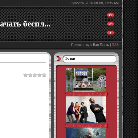
Суббота, 2026-08-08, 11:35 AM
ачать беспл...
Приветствую Вас
Гость
|
RSS
Фотки
[
КаРтИнКи СаМыЕ рАзНыЕ
]
[
КаРтИнКи СаМыЕ рАзНыЕ
]