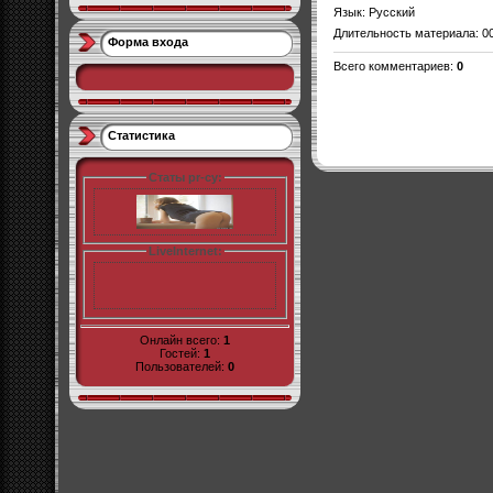
Язык
: Русский
Длительность материала
: 0
Форма входа
Всего комментариев
:
0
Статистика
Статы pr-cy:
LiveInternet:
Онлайн всего:
1
Гостей:
1
Пользователей:
0