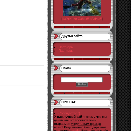
[
КаРтИнКи СаМыЕ рАзНыЕ
]
Друзья сайта
Партнеры
Партнеры
Поиск
ПРО НАС
Сообщество :)
У нас лучший сайт
потому что мы
ценим наших посетителей и
стараемся
угодить вам прежде
всего!
Ведь именно благодаря вам
существует
сайт
! Большое спасибо