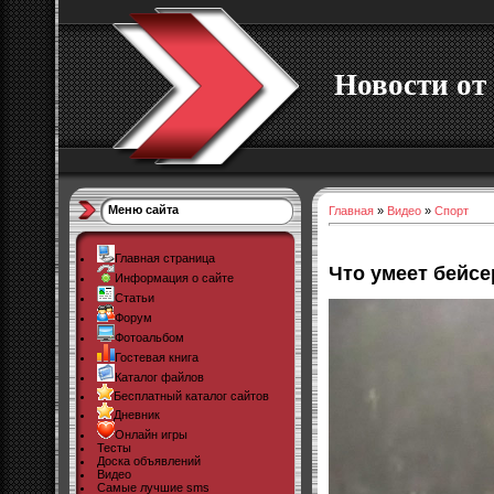
Новости от 
Меню сайта
Главная
»
Видео
»
Спорт
Главная страница
Что умеет бейсе
Информация о сайте
Статьи
Форум
Фотоальбом
Гостевая книга
Каталог файлов
Бесплатный каталог сайтов
Дневник
Онлайн игры
Тесты
Доска объявлений
Видео
Самые лучшие sms