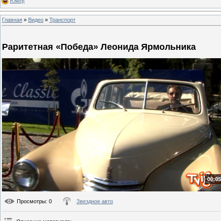
Юмор
Главная
»
Видео
»
Транспорт
Раритетная «Победа» Леонида Ярмольника
00:05
Просмотры
: 0
Звездное авто