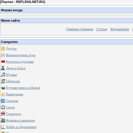
[
Портал - REFLEXA.NET.RU
]
Форма входа
Меню сайта
Главная страница
Статьи
Фотоальбом
Categories
Другое
Компьютерные игры
Красота и здоровье
Люди и блоги
Музыка
Общество
Путешествия и события
Развлечения
Сериалы
Спорт
Транспорт
Фильмы и анимация
Хобби и образование