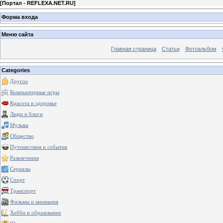
[
Портал - REFLEXA.NET.RU
]
Форма входа
Меню сайта
Главная страница
Статьи
Фотоальбом
Categories
Другое
Компьютерные игры
Красота и здоровье
Люди и блоги
Музыка
Общество
Путешествия и события
Развлечения
Сериалы
Спорт
Транспорт
Фильмы и анимация
Хобби и образование