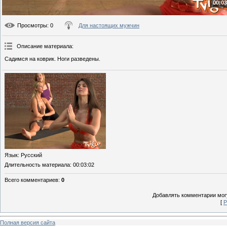
00:03
Просмотры
: 0
Для настоящих мужчин
Описание материала
:
Садимся на коврик. Ноги разведены.
Язык
: Русский
Длительность материала
: 00:03:02
Всего комментариев
:
0
Добавлять комментарии могу
[
Р
Полная версия сайта