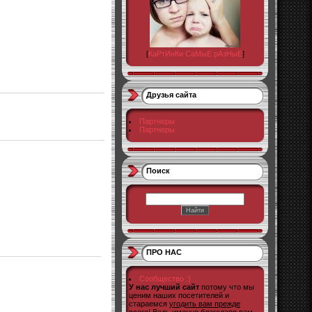
[
КаРтИнКи СаМыЕ рАзНыЕ
]
Друзья сайта
Партнеры
Партнеры
Поиск
ПРО НАС
Сообщество :)
У нас лучший сайт
потому что мы
ценим наших посетителей и
стараемся
угодить вам прежде