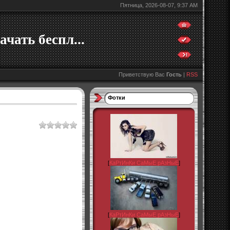
Пятница, 2026-08-07, 9:37 AM
ачать беспл...
Приветствую Вас
Гость
|
RSS
Фотки
[
КаРтИнКи СаМыЕ рАзНыЕ
]
[
КаРтИнКи СаМыЕ рАзНыЕ
]