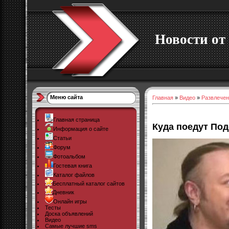
Новости от 
Меню сайта
Главная
»
Видео
»
Развлечен
Главная страница
Куда поедут Под
Информация о сайте
Статьи
Форум
Фотоальбом
Гостевая книга
Каталог файлов
Бесплатный каталог сайтов
Дневник
Онлайн игры
Тесты
Доска объявлений
Видео
Самые лучшие sms