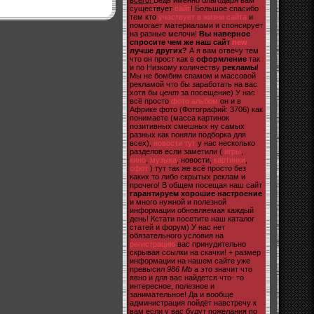
всего!
Ведь именно благодаря вам
существует
сайт
! Большое спасибо
тем кто
участвует в жизни сайта
и
помогает материалами и спонсирует
на разные мелочи!
Вы наверное
спросите чем же наш сайт
new
лучше других?
А я вам отвечу тем
что он прост как в
оформление
так
и по Низкому количеству
рекламы
!
Мы не бомбим спамом и массовой
рекламой что бы заработать на вас
хотя бы
цент
за посещение) У нас
всё просто
фото альбом
он и в
Африке фото (Фотографий: 3706) как
понимаете (масса картинок
позитивных смешных ну самых
разных как поняли подборка для
всех),
новости тут
у нас несколько
разделов если заметили (
игры
,
кино
,
музыка
, новости,
картинки
,
сфот
) тут так же всё просто без
каких то либо скрытых реклам и
прочего! В общем посещая наш сайт
гарантируем хорошие настроение
и много нужной и полезной
информации обновляемая каждый
день! Кстати посетите наш каталог
статей и форум) У нас нет
обязательного условия на
регистрацию
вас принудительно
скрывая ссылки на скачки! + размер
информации на нашем сайте уже
превысил
986 Mb
а это значит что
явно и для вас найдется что- то
интересное, полезное и
занимательное! Да и вообще
администрация пойдёт навстречу к
вам если у вас будут пожелания по