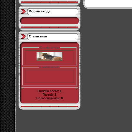
Форма входа
Статистика
Статы pr-cy:
LiveInternet:
Онлайн всего:
1
Гостей:
1
Пользователей:
0