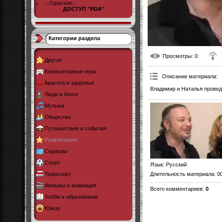
..::Гороскоп::..
ДОСТУП "PDA"
Категории раздела
Просмотры
: 0
Другое
Компьютерные игры
Описание материала
:
Красота и здоровье
Владимир и Наталья провед
Люди и блоги
Музыка
Общество
Путешествия и события
Развлечения
Сериалы
Спорт
Язык
: Русский
Длительность материала
: 0
Транспорт
Фильмы и анимация
Всего комментариев
:
0
Хобби и образование
Юмор