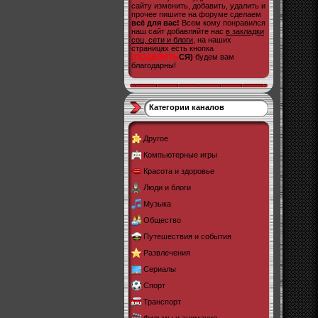
сайту изменить, добавить, удалить и
прочее пишите на форуме сделаем
всё для вас!
Всем кому понравился
наш сайт добавляйте нас
в закладки
соц. сети и блоги
, на наших
страницах есть кнопка
(ПОДЕЛИТЬ
СЯ)
будем вам
благодарны!
Категории каналов
Другое
Компьютерные игры
Красота и здоровье
Люди и блоги
Музыка
Общество
Путешествия и события
Развлечения
Сериалы
Спорт
Транспорт