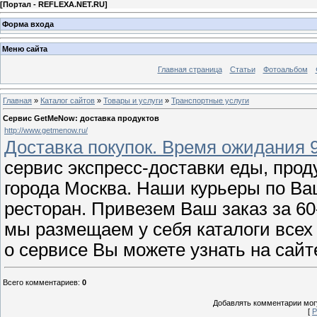
[
Портал - REFLEXA.NET.RU
]
Форма входа
Меню сайта
Главная страница
Статьи
Фотоальбом
Главная
»
Каталог сайтов
»
Товары и услуги
»
Транспортные услуги
Сервис GetMeNow: доставка продуктов
http://www.getmenow.ru/
Доставка покупок. Время ожидания 
сервис экспресс-доставки еды, прод
города Москва. Наши курьеры по Ва
ресторан. Привезем Ваш заказ за 60
мы размещаем у себя каталоги все
о сервисе Вы можете узнать на сай
Всего комментариев
:
0
Добавлять комментарии могу
[
Р