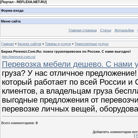
[
Портал - REFLEXA.NET.RU
]
Форма входа
Меню сайта
Главная страница
Статьи
Фотоальбом
Главная
»
Каталог сайтов
»
Товары и услуги
»
Транспортные услуги
Биржа Perevezi.Com.Ru: поиск грузоперевозок по России. С нами выгодно!
http://perevezi.com.ru/
Перевозка мебели дешево. С нами 
груза? У нас отличное предложение!
который работает по всей России и
клиентов, а владельцам груза беспл
выгодные предложения от перевозчи
перевозке личных вещей, оборудова
Всего комментариев
:
0
Добавлять комментарии могу
[
Р