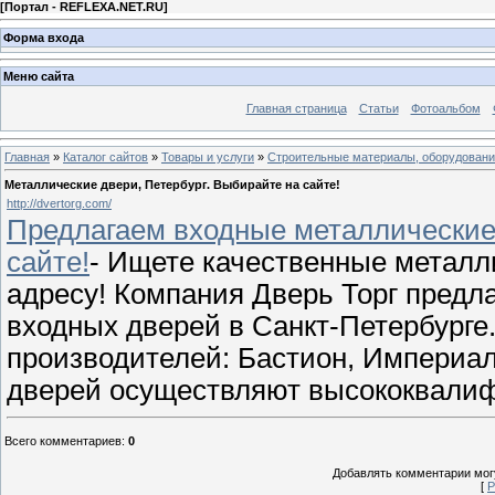
[
Портал - REFLEXA.NET.RU
]
Форма входа
Меню сайта
Главная страница
Статьи
Фотоальбом
Главная
»
Каталог сайтов
»
Товары и услуги
»
Строительные материалы, оборудован
Металлические двери, Петербург. Выбирайте на сайте!
http://dvertorg.com/
Предлагаем входные металлические
сайте!
- Ищете качественные металл
адресу! Компания Дверь Торг предл
входных дверей в Санкт-Петербурге
производителей: Бастион, Империал
дверей осуществляют высококвали
Всего комментариев
:
0
Добавлять комментарии могу
[
Р