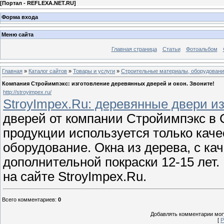
[
Портал - REFLEXA.NET.RU
]
Форма входа
Меню сайта
Главная страница
Статьи
Фотоальбом
Главная
»
Каталог сайтов
»
Товары и услуги
»
Строительные материалы, оборудован
Компания Стройимпэкс: изготовление деревянных дверей и окон. Звоните!
http://stroyimpex.ru/
StroyImpex.Ru: деревянные двери и
дверей от компании Стройимпэкс в 
продукции используется только кач
оборудование. Окна из дерева, с ка
дополнительной покраски 12-15 лет
на сайте StroyImpex.Ru.
Всего комментариев
:
0
Добавлять комментарии могу
[
Р