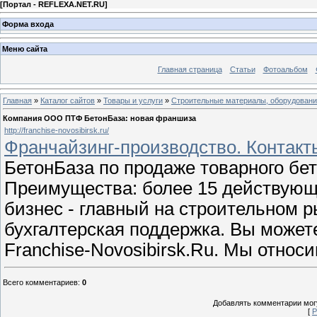
[
Портал - REFLEXA.NET.RU
]
Форма входа
Меню сайта
Главная страница
Статьи
Фотоальбом
Главная
»
Каталог сайтов
»
Товары и услуги
»
Строительные материалы, оборудован
Компания ООО ПТФ БетонБаза: новая франшиза
http://franchise-novosibirsk.ru/
Франчайзинг-производство. Контакты
БетонБаза по продаже товарного бет
Преимущества: более 15 действующ
бизнес - главный на строительном 
бухгалтерская поддержка. Вы может
Franchise-Novosibirsk.Ru. Мы относ
Всего комментариев
:
0
Добавлять комментарии могу
[
Р