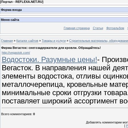
[
Портал - REFLEXA.NET.RU
]
Форма входа
Меню сайта
Главная страница
Статьи
Фотоальбом
Главная
»
Каталог сайтов
»
Товары и услуги
»
Строительные материалы, оборудован
Фирма Вегасток: снегозадержатели для кровли. Обращайтесь!
http://vegastok.com/
Водостоки. Разумные цены!
- Произв
Вегасток. В направления нашей деят
элементы водостока, отливы оцинко
металлочерепица, кровельные матер
минимальные сроки отгрузки товара
поставляет широкий ассортимент во
Всего комментариев
:
0
Добавлять комментарии могу
[
Р