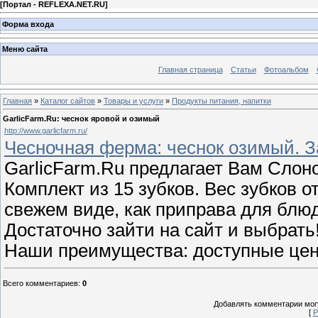
[
Портал - REFLEXA.NET.RU
]
Форма входа
Меню сайта
Главная страница
Статьи
Фотоальбом
Главная
»
Каталог сайтов
»
Товары и услуги
»
Продукты питания, напитки
GarlicFarm.Ru: чеснок яровой и озимый
http://www.garlicfarm.ru/
Чесночная ферма: чеснок озимый. З
GarlicFarm.Ru предлагает Вам Слоно
Комплект из 15 зубков. Вес зубков о
свежем виде, как приправа для блюд
Достаточно зайти на сайт и выбрать
Наши преимущества: доступные цен
Всего комментариев
:
0
Добавлять комментарии могу
[
Р