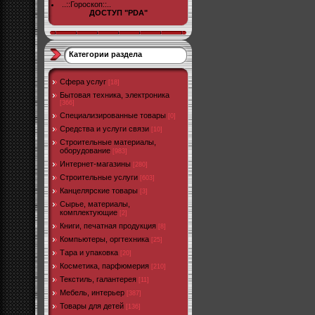
..::Гороскоп::..
ДОСТУП "PDA"
Категории раздела
Cфера услуг
[18]
Бытовая техника, электроника
[366]
Специализированные товары
[0]
Средства и услуги связи
[10]
Строительные материалы,
оборудование
[983]
Интернет-магазины
[280]
Строительные услуги
[603]
Канцелярские товары
[3]
Сырье, материалы,
комплектующие
[2]
Книги, печатная продукция
[8]
Компьютеры, оргтехника
[25]
Тара и упаковка
[20]
Косметика, парфюмерия
[210]
Текстиль, галантерея
[11]
Мебель, интерьер
[387]
Товары для детей
[136]