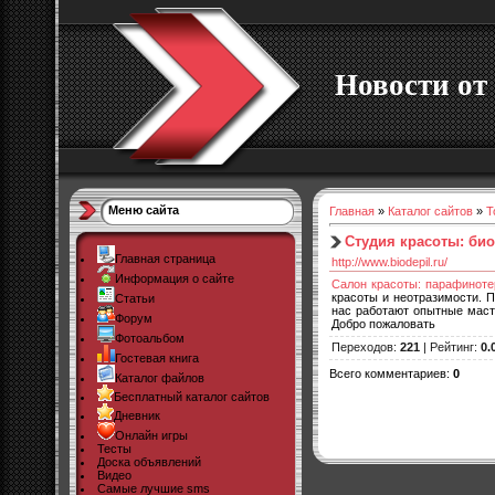
Новости от 
Меню сайта
Главная
»
Каталог сайтов
»
Т
Студия красоты: би
Главная страница
http://www.biodepil.ru/
Информация о сайте
Салон красоты: парафиноте
красоты и неотразимости. П
Статьи
нас работают опытные масте
Форум
Добро пожаловать
Фотоальбом
Переходов
:
221
|
Рейтинг
:
0.
Гостевая книга
Всего комментариев
:
0
Каталог файлов
Бесплатный каталог сайтов
Дневник
Онлайн игры
Тесты
Доска объявлений
Видео
Самые лучшие sms