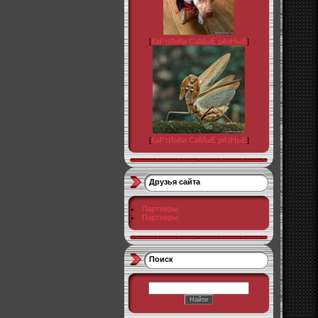
[
КаРтИнКи СаМыЕ рАзНыЕ
]
[
КаРтИнКи СаМыЕ рАзНыЕ
]
Друзья сайта
Партнеры
Партнеры
Поиск