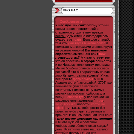
ПРО НАС
Сообщество :)
У нас лучший сайт
потому что мы
ценим наших посетителей и
стараемся
угодить вам прежде
всего!
Ведь именно благодаря вам
существует
сайт
! Большое спасибо
тем кто
участвует в жизни сайта
и
помогает материалами и спонсирует
на разные мелочи!
Вы наверное
спросите чем же наш сайт
new
лучше других?
А я вам отвечу тем
что он прост как в
оформление
так
и по Низкому количеству
рекламы
!
Мы не бомбим спамом и массовой
рекламой что бы заработать на вас
хотя бы
цент
за посещение) У нас
всё просто
фото альбом
он и в
Африке фото (Фотографий: 3706) как
понимаете (масса картинок
позитивных смешных ну самых
разных как поняли подборка для
всех),
новости тут
у нас несколько
разделов если заметили (
игры
,
кино
,
музыка
, новости,
картинки
,
сфот
) тут так же всё просто без
каких то либо скрытых реклам и
прочего! В общем посещая наш сайт
гарантируем хорошие настроение
и много нужной и полезной
информации обновляемая каждый
день! Кстати посетите наш каталог
статей и форум) У нас нет