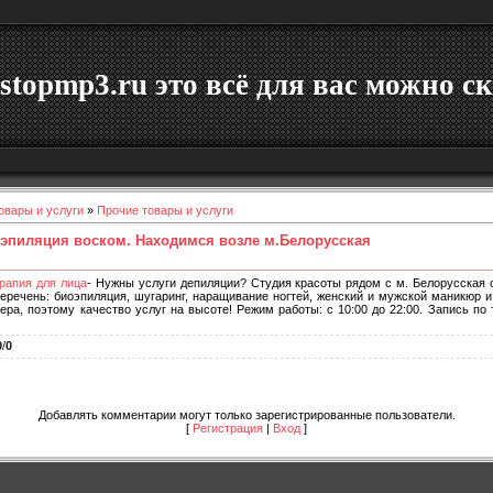
stopmp3.ru это всё для вас можно ск
овары и услуги
»
Прочие товары и услуги
оэпиляция воском. Находимся возле м.Белорусская
рапия для лица
- Нужны услуги депиляции? Студия красоты рядом с м. Белорусская 
еречень: биоэпиляция, шугаринг, наращивание ногтей, женский и мужской маникюр и 
ра, поэтому качество услуг на высоте! Режим работы: с 10:00 до 22:00. Запись по т
0
/
0
Добавлять комментарии могут только зарегистрированные пользователи.
[
Регистрация
|
Вход
]