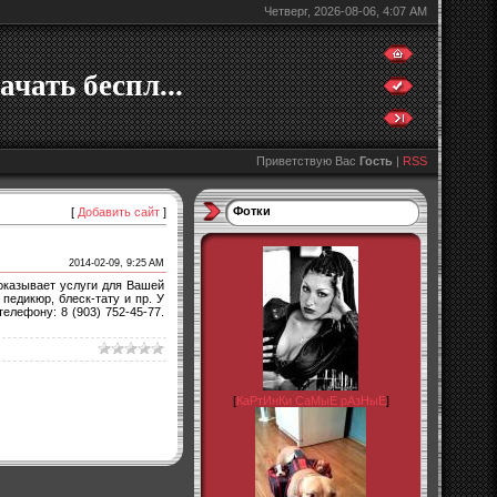
Четверг, 2026-08-06, 4:07 AM
ачать беспл...
Приветствую Вас
Гость
|
RSS
Фотки
[
Добавить сайт
]
2014-02-09, 9:25 AM
оказывает услуги для Вашей
педикюр, блеск-тату и пр. У
елефону: 8 (903) 752-45-77.
[
КаРтИнКи СаМыЕ рАзНыЕ
]