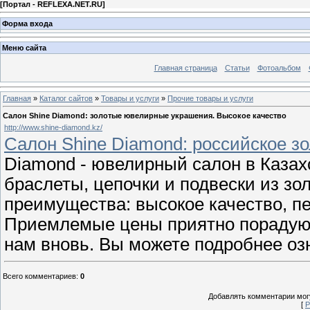
[
Портал - REFLEXA.NET.RU
]
Форма входа
Меню сайта
Главная страница
Статьи
Фотоальбом
Главная
»
Каталог сайтов
»
Товары и услуги
»
Прочие товары и услуги
Салон Shine Diamond: золотые ювелирные украшения. Высокое качество
http://www.shine-diamond.kz/
Салон Shine Diamond: российское зо
Diamond - ювелирный салон в Казах
браслеты, цепочки и подвески из зо
преимущества: высокое качество, п
Приемлемые цены приятно порадуют
нам вновь. Вы можете подробнее оз
Всего комментариев
:
0
Добавлять комментарии могу
[
Р