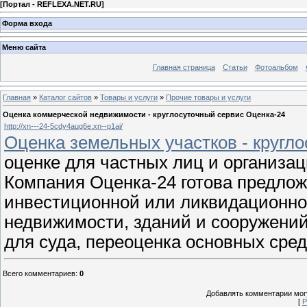
[
Портал - REFLEXA.NET.RU
]
Форма входа
Меню сайта
Главная страница
Статьи
Фотоальбом
Главная
»
Каталог сайтов
»
Товары и услуги
»
Прочие товары и услуги
Оценка коммерческой недвижимости - круглосуточный сервис Оценка-24
http://xn---24-5cdy4aug6e.xn--p1ai/
Оценка земельных участков - кругл
оценке для частных лиц и организац
Компания Оценка-24 готова предлож
инвестиционной или ликвидационной
недвижимости, зданий и сооружений
для суда, переоценка основных сред
Всего комментариев
:
0
Добавлять комментарии могу
[
Р