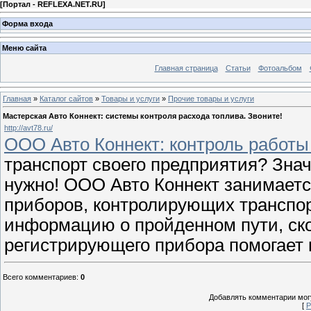
[
Портал - REFLEXA.NET.RU
]
Форма входа
Меню сайта
Главная страница
Статьи
Фотоальбом
Главная
»
Каталог сайтов
»
Товары и услуги
»
Прочие товары и услуги
Мастерская Авто Коннект: системы контроля расхода топлива. Звоните!
http://avt78.ru/
ООО Авто Коннект: контроль работы
транспорт своего предприятия? Знач
нужно! ООО Авто Коннект занимает
приборов, контролирующих транспор
информацию о пройденном пути, скор
регистрирующего прибора помогает 
Всего комментариев
:
0
Добавлять комментарии могу
[
Р