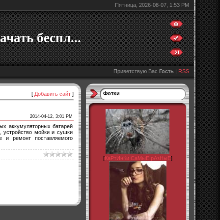
Пятница, 2026-08-07, 1:53 PM
ачать беспл...
Приветствую Вас
Гость
|
RSS
Фотки
[
Добавить сайт
]
2014-04-12, 3:01 PM
ных аккумуляторных батарей
, устройство мойки и сушки
е и ремонт поставляемого
[
КаРтИнКи СаМыЕ рАзНыЕ
]