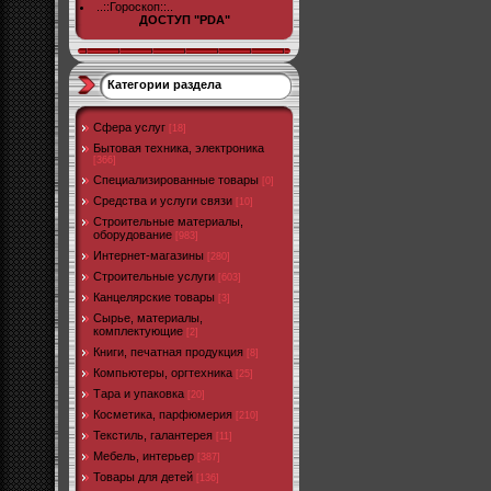
..::Гороскоп::..
ДОСТУП "PDA"
Категории раздела
Cфера услуг
[18]
Бытовая техника, электроника
[366]
Специализированные товары
[0]
Средства и услуги связи
[10]
Строительные материалы,
оборудование
[983]
Интернет-магазины
[280]
Строительные услуги
[603]
Канцелярские товары
[3]
Сырье, материалы,
комплектующие
[2]
Книги, печатная продукция
[8]
Компьютеры, оргтехника
[25]
Тара и упаковка
[20]
Косметика, парфюмерия
[210]
Текстиль, галантерея
[11]
Мебель, интерьер
[387]
Товары для детей
[136]