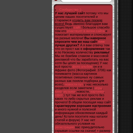
Сообщество :)
У нас лучший сайт
потому что мы
ценим наших посетителей и
стараемся
угодить вам прежде
всего!
Ведь именно благодаря вам
существует
сайт
! Большое спасибо
тем кто
участвует в жизни сайта
и
помогает материалами и спонсирует
на разные мелочи!
Вы наверное
спросите чем же наш сайт
new
лучше других?
А я вам отвечу тем
что он прост как в
оформление
так
и по Низкому количеству
рекламы
!
Мы не бомбим спамом и массовой
рекламой что бы заработать на вас
хотя бы
цент
за посещение) У нас
всё просто
фото альбом
он и в
Африке фото (Фотографий: 3706) как
понимаете (масса картинок
позитивных смешных ну самых
разных как поняли подборка для
всех),
новости тут
у нас несколько
разделов если заметили (
игры
,
кино
,
музыка
, новости,
картинки
,
сфот
) тут так же всё просто без
каких то либо скрытых реклам и
прочего! В общем посещая наш сайт
гарантируем хорошие настроение
и много нужной и полезной
информации обновляемая каждый
день! Кстати посетите наш каталог
статей и форум) У нас нет
обязательного условия на
регистрацию
вас принудительно
скрывая ссылки на скачки! + размер