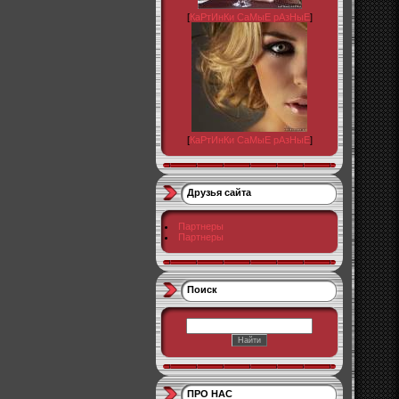
[
КаРтИнКи СаМыЕ рАзНыЕ
]
[
КаРтИнКи СаМыЕ рАзНыЕ
]
Друзья сайта
Партнеры
Партнеры
Поиск
ПРО НАС