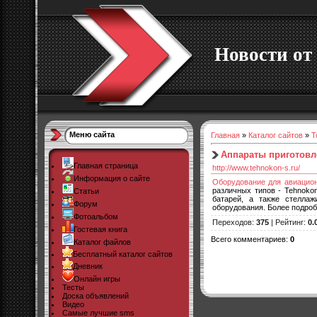
Новости от 
Меню сайта
Главная
»
Каталог сайтов
»
Т
Аппараты приготовле
Главная страница
http://www.tehnokon-s.ru/
Информация о сайте
Оборудование для авиацион
различных типов - Tehnoko
Статьи
батарей, а также стелла
Форум
оборудования. Более подро
Фотоальбом
Переходов
:
375
|
Рейтинг
:
0.
Гостевая книга
Всего комментариев
:
0
Каталог файлов
Бесплатный каталог сайтов
Дневник
Онлайн игры
Тесты
Доска объявлений
Видео
Самые лучшие sms