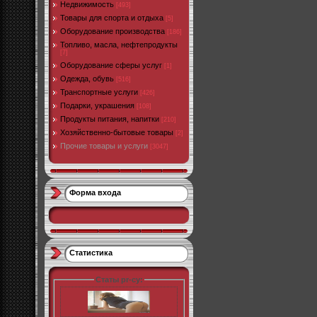
Недвижимость
[493]
Товары для спорта и отдыха
[5]
Оборудование производства
[186]
Топливо, масла, нефтепродукты
[7]
Оборудование сферы услуг
[1]
Одежда, обувь
[516]
Транспортные услуги
[426]
Подарки, украшения
[108]
Продукты питания, напитки
[210]
Хозяйственно-бытовые товары
[2]
Прочие товары и услуги
[3047]
Форма входа
Статистика
Статы pr-cy: