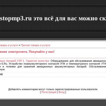
stopmp3.ru это всё для вас можно ск
овары и услуги
»
Прочие товары и услуги
ния электролита. Покупайте у нас!
ных батарей УЗР-1. Гарантия качества
- Оборудование для обслуживания авиацион
n-S.Ru. Устройство поаккумуляторного контроля УПК и температурного контроля УТК
жи и тележки для хранения авиационных аккумуляторных батарей. Обслуживани
бную
0
/
0
Добавлять комментарии могут только зарегистрированные пользователи.
[
Регистрация
|
Вход
]