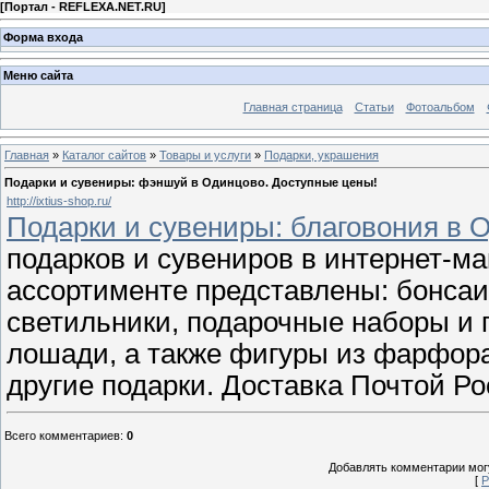
[
Портал - REFLEXA.NET.RU
]
Форма входа
Меню сайта
Главная страница
Статьи
Фотоальбом
Главная
»
Каталог сайтов
»
Товары и услуги
»
Подарки, украшения
Подарки и сувениры: фэншуй в Одинцово. Доступные цены!
http://ixtius-shop.ru/
Подарки и сувениры: благовония в 
подарков и сувениров в интернет-ма
ассортименте представлены: бонсаи
светильники, подарочные наборы и п
лошади, а также фигуры из фарфор
другие подарки. Доставка Почтой Р
Всего комментариев
:
0
Добавлять комментарии могу
[
Р