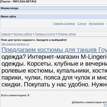
[
Портал - REFLEXA.NET.RU
]
Форма входа
Меню сайта
Главная страница
Статьи
Фотоальбом
Главная
»
Каталог сайтов
»
Товары и услуги
»
Одежда, обувь
Пояс для чулок недорого. Заходите и выбирайте!
http://www.m-lingerie.ru/
Предлагаем костюмы для танцев Го
одежда? Интернет-магазин M-Linger
одежды. Корсеты, клубные и вечерн
ролевые костюмы, купальники, костю
парики, чулки, пояса для чулок и м
скидки. Покупать у нас удобно. Нужн
Всего комментариев
:
0
Добавлять комментарии могу
[
Р