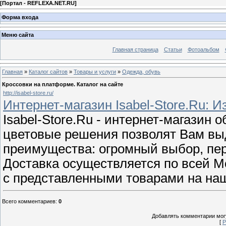
[
Портал - REFLEXA.NET.RU
]
Форма входа
Меню сайта
Главная страница
Статьи
Фотоальбом
Главная
»
Каталог сайтов
»
Товары и услуги
»
Одежда, обувь
Кроссовки на платформе. Каталог на сайте
http://isabel-store.ru/
Интернет-магазин Isabel-Store.Ru: 
Isabel-Store.Ru - интернет-магазин 
цветовые решения позволят Вам вы
преимущества: огромный выбор, пер
Доставка осуществляется по всей М
с представленными товарами на наш
Всего комментариев
:
0
Добавлять комментарии могу
[
Р