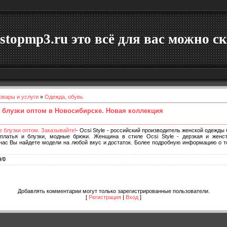
stopmp3.ru это всё для вас можно ск
овары и услуги
»
Одежда, обувь
: блузки оптом в Новосибирске. Новая коллекция
е блузки оптом. Заказывайте!
- Ocsi Style - российский производитель женской одежды
платья и блузки, модные брюки. Женщина в стиле Ocsi Style - дерзкая и женст
 нас Вы найдете модели на любой вкус и достаток. Более подробную информацию о т
0
/
0
Добавлять комментарии могут только зарегистрированные пользователи.
[
Регистрация
|
Вход
]