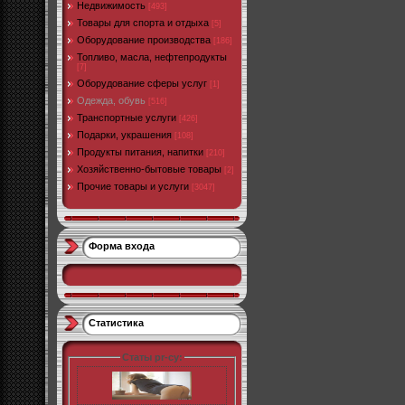
Недвижимость
[493]
Товары для спорта и отдыха
[5]
Оборудование производства
[186]
Топливо, масла, нефтепродукты
[7]
Оборудование сферы услуг
[1]
Одежда, обувь
[516]
Транспортные услуги
[426]
Подарки, украшения
[108]
Продукты питания, напитки
[210]
Хозяйственно-бытовые товары
[2]
Прочие товары и услуги
[3047]
Форма входа
Статистика
Статы pr-cy: