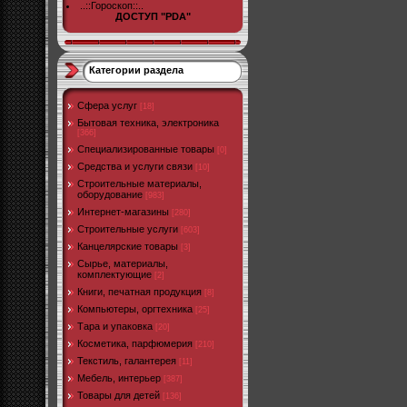
..::Гороскоп::..
ДОСТУП "PDA"
Категории раздела
Cфера услуг
[18]
Бытовая техника, электроника
[366]
Специализированные товары
[0]
Средства и услуги связи
[10]
Строительные материалы,
оборудование
[983]
Интернет-магазины
[280]
Строительные услуги
[603]
Канцелярские товары
[3]
Сырье, материалы,
комплектующие
[2]
Книги, печатная продукция
[8]
Компьютеры, оргтехника
[25]
Тара и упаковка
[20]
Косметика, парфюмерия
[210]
Текстиль, галантерея
[11]
Мебель, интерьер
[387]
Товары для детей
[136]