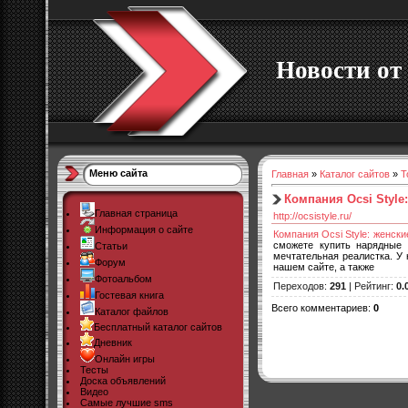
Новости от 
Меню сайта
Главная
»
Каталог сайтов
»
Т
Компания Ocsi Style
Главная страница
http://ocsistyle.ru/
Информация о сайте
Компания Ocsi Style: женски
сможете купить нарядные 
Статьи
мечтательная реалистка. У
Форум
нашем сайте, а также
Фотоальбом
Переходов
:
291
|
Рейтинг
:
0.
Гостевая книга
Всего комментариев
:
0
Каталог файлов
Бесплатный каталог сайтов
Дневник
Онлайн игры
Тесты
Доска объявлений
Видео
Самые лучшие sms