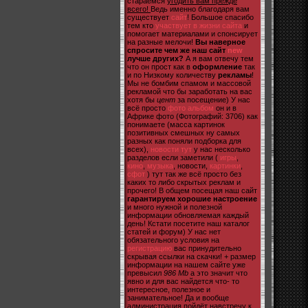
стараемся
угодить вам прежде
всего!
Ведь именно благодаря вам
существует
сайт
! Большое спасибо
тем кто
участвует в жизни сайта
и
помогает материалами и спонсирует
на разные мелочи!
Вы наверное
спросите чем же наш сайт
new
лучше других?
А я вам отвечу тем
что он прост как в
оформление
так
и по Низкому количеству
рекламы
!
Мы не бомбим спамом и массовой
рекламой что бы заработать на вас
хотя бы
цент
за посещение) У нас
всё просто
фото альбом
он и в
Африке фото (Фотографий: 3706) как
понимаете (масса картинок
позитивных смешных ну самых
разных как поняли подборка для
всех),
новости тут
у нас несколько
разделов если заметили (
игры
,
кино
,
музыка
, новости,
картинки
,
сфот
) тут так же всё просто без
каких то либо скрытых реклам и
прочего! В общем посещая наш сайт
гарантируем хорошие настроение
и много нужной и полезной
информации обновляемая каждый
день! Кстати посетите наш каталог
статей и форум) У нас нет
обязательного условия на
регистрацию
вас принудительно
скрывая ссылки на скачки! + размер
информации на нашем сайте уже
превысил
986 Mb
а это значит что
явно и для вас найдется что- то
интересное, полезное и
занимательное! Да и вообще
администрация пойдёт навстречу к