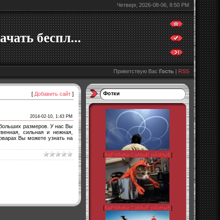
Четверг, 2026-08-06, 8:50 PM
ачать беспл...
Приветствую Вас
Гость
|
RSS
Фотки
[
Добавить сайт
]
2014-02-10, 1:43 PM
 больших размеров. У нас Вы
венная, сильная и нежная,
оварах Вы можете узнать на
[
КаРтИнКи СаМыЕ рАзНыЕ
]
[
КаРтИнКи СаМыЕ рАзНыЕ
]