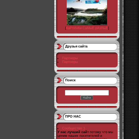
[
КаРтИнКи СаМыЕ рАзНыЕ
]
Друзья сайта
Партнеры
Партнеры
Поиск
ПРО НАС
Сообщество :)
У нас лучший сайт
потому что мы
ценим наших посетителей и