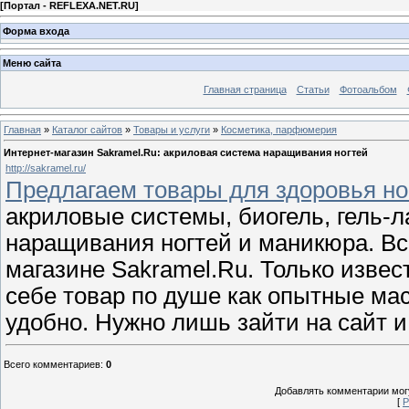
[
Портал - REFLEXA.NET.RU
]
Форма входа
Меню сайта
Главная страница
Статьи
Фотоальбом
Главная
»
Каталог сайтов
»
Товары и услуги
»
Косметика, парфюмерия
Интернет-магазин Sakramel.Ru: акриловая система наращивания ногтей
http://sakramel.ru/
Предлагаем товары для здоровья ног
акриловые системы, биогель, гель-л
наращивания ногтей и маникюра. Вс
магазине Sakramel.Ru. Только извес
себе товар по душе как опытные мас
удобно. Нужно лишь зайти на сайт 
Всего комментариев
:
0
Добавлять комментарии могу
[
Р