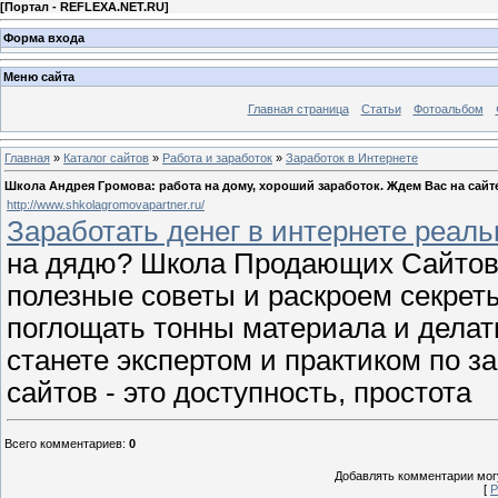
[
Портал - REFLEXA.NET.RU
]
Форма входа
Меню сайта
Главная страница
Статьи
Фотоальбом
Главная
»
Каталог сайтов
»
Работа и заработок
»
Заработок в Интернете
Школа Андрея Громова: работа на дому, хороший заработок. Ждем Вас на сайт
http://www.shkolagromovapartner.ru/
Заработать денег в интернете реаль
на дядю? Школа Продающих Сайтов
полезные советы и раскроем секреты
поглощать тонны материала и делат
станете экспертом и практиком по з
сайтов - это доступность, простота
Всего комментариев
:
0
Добавлять комментарии могу
[
Р