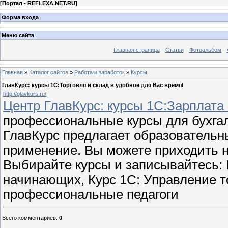
[
Портал - REFLEXA.NET.RU
]
Форма входа
Меню сайта
Главная страница
Статьи
Фотоальбом
Главная
»
Каталог сайтов
»
Работа и заработок
»
Курсы
ГлавКурс: курсы 1C:Торговля и склад в удобное для Вас время!
http://glavkurs.ru/
Центр ГлавКурс: курсы 1C:Зарплата 
профессиональные курсы для бухгал
ГлавКурс предлагает образовательн
применение. Вы можете приходить н
Выбирайте курсы и записывайтесь: К
начинающих, Курс 1С: Управление т
профессиональные педагоги
Всего комментариев
:
0