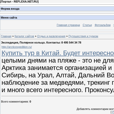
[
Портал - REFLEXA.NET.RU
]
Форма входа
Меню сайта
Главная страница
Статьи
Фотоальбом
Главная
»
Каталог сайтов
»
Отдых и развлечения
»
Путешествия и туризм
Экспедиция, Полярное кольцо. Контакты: 8 495 544 34 78
http://arcticexpedition.ru/
Купить тур в Китай. Будет интересно
целыми днями на пляже - это не дл
Арктика занимается организацией и
Сибирь, на Урал, Алтай, Дальний Во
наблюдение за медведями, трекинг 
и много всего интересного. Проконс
Всего комментариев
:
0
Добавлять комментарии могу
[
Р