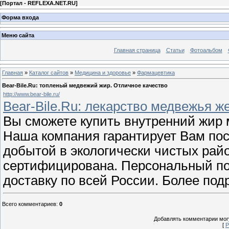
[
Портал - REFLEXA.NET.RU
]
Форма входа
Меню сайта
Главная страница
Статьи
Фотоальбом
Главная
»
Каталог сайтов
»
Медицина и здоровье
»
Фармацевтика
Bear-Bile.Ru: топленый медвежий жир. Отличное качество
http://www.bear-bile.ru/
Bear-Bile.Ru: лекарство медвежья 
Вы сможете купить внутренний жир м
Наша компания гарантирует Вам пос
добытой в экологически чистых райо
сертифицирована. Персональный по
доставку по всей России. Более п
Всего комментариев
:
0
Добавлять комментарии могу
[
Р