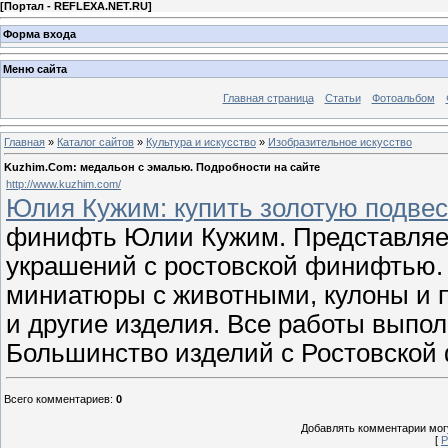
[
Портал - REFLEXA.NET.RU
]
Форма входа
Меню сайта
Главная страница
Статьи
Фотоальбом
Главная
»
Каталог сайтов
»
Культура и искусство
»
Изобразительное искусство
Kuzhim.Com: медальон с эмалью. Подробности на сайте
http://www.kuzhim.com/
Юлия Кужим: купить золотую подвеск
финифть Юлии Кужим. Представля
украшений с ростовской финифтью. 
миниатюры с животными, кулоны и п
и другие изделия. Все работы выпо
Большинство изделий с Ростовской
Всего комментариев
:
0
Добавлять комментарии могу
[
Р