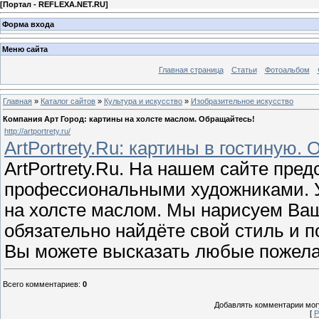
[
Портал - REFLEXA.NET.RU
]
Форма входа
Меню сайта
Главная страница
Статьи
Фотоальбом
Главная
»
Каталог сайтов
»
Культура и искусство
»
Изобразительное искусство
Компания Арт Город: картины на холсте маслом. Обращайтесь!
http://artportrety.ru/
ArtPortrety.Ru: картины в гостиную.
ArtPortrety.Ru. На нашем сайте пре
профессиональными художниками. У 
на холсте маслом. Мы нарисуем Ваш
обязательно найдёте свой стиль и 
Вы можете высказать любые пожела
Всего комментариев
:
0
Добавлять комментарии могу
[
Р