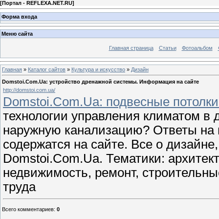
[
Портал - REFLEXA.NET.RU
]
Форма входа
Меню сайта
Главная страница
Статьи
Фотоальбом
Главная
»
Каталог сайтов
»
Культура и искусство
»
Дизайн
Domstoi.Com.Ua: устройство дренажной системы. Информация на сайте
http://domstoi.com.ua/
Domstoi.Com.Ua: подвесные потолки
технологии управления климатом в 
наружную канализацию? Ответы на 
содержатся на сайте. Все о дизайне,
Domstoi.Com.Ua. Тематики: архитект
недвижимость, ремонт, строительны
труда
Всего комментариев
:
0