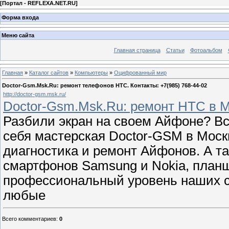
[
Портал - REFLEXA.NET.RU
]
Форма входа
Меню сайта
Главная страница
Статьи
Фотоальбом
Главная
»
Каталог сайтов
»
Компьютеры
»
Оцифрованный мир
Doctor-Gsm.Msk.Ru: ремонт телефонов HTC. Контакты: +7(985) 768-44-02
http://doctor-gsm.msk.ru/
Doctor-Gsm.Msk.Ru: ремонт HTC в Мо
Разбили экран на своем Айфоне? В
себя мастерская Doctor-GSM в Моск
диагностика и ремонт Айфонов. А та
смартфонов Samsung и Nokia, план
профессиональный уровень наших с
любые
Всего комментариев
:
0