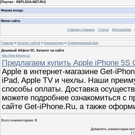
[
Портал - REFLEXA.NET.RU
]
Форма входа
Меню сайта
Главная страница
Статьи
Фотоальбом
Главная
»
Каталог сайтов
»
Компьютеры
»
Оцифрованный мир
Дешевый Айфон 5C. Каталог на сайте
http://get-iphone.ru/
Предлагаем купить Apple iPhone 5S G
Apple в интернет-магазине Get-iPhon
iPad, Apple TV и чехлы. Наши преи
способы оплаты. Доставка осуществ
можете подробнее ознакомиться с 
сайте Get-iPhone.Ru, а также оформ
Всего комментариев
:
0
Добавлять комментарии могу
[
Р