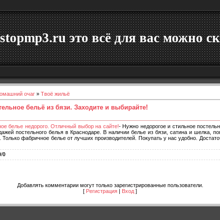
stopmp3.ru это всё для вас можно ск
омашний очаг
»
Твоё жильё
ельное бельё из бязи. Заходите и выбирайте!
ое белье недорого. Отличный выбор на сайте!
- Нужно недорогое и стильное постель
дажей постельного белья в Краснодаре. В наличии белье из бязи, сатина и шелка, поп
. Только фабричное белье от лучших производителей. Покупать у нас удобно. Достато
0
/
0
Добавлять комментарии могут только зарегистрированные пользователи.
[
Регистрация
|
Вход
]