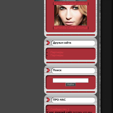
[
КаРтИнКи СаМыЕ рАзНыЕ
]
[
КаРтИнКи СаМыЕ рАзНыЕ
]
Друзья сайта
Партнеры
Партнеры
Поиск
ПРО НАС
Сообщество :)
У нас лучший сайт
потому что мы