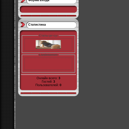
Форма входа
Статистика
Статы pr-cy:
LiveInternet:
Онлайн всего:
3
Гостей:
3
Пользователей:
0