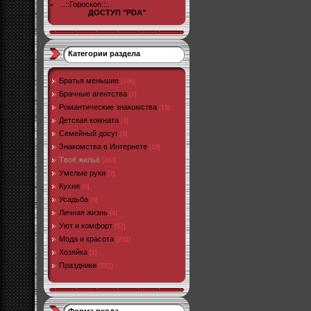
..::Гороскоп::..
ДОСТУП "PDA"
Категории раздела
Братья меньшие
[106]
Брачные агентства
[2]
Романтические знакомства
[15]
Детская комната
[4]
Семейный досуг
[5]
Знакомства в Интернете
[10]
Твоё жильё
[483]
Умелые руки
[2]
Кухня
[9]
Усадьба
[6]
Личная жизнь
[4]
Уют и комфорт
[57]
Мода и красота
[252]
Хозяйка
[1]
Праздники
[282]