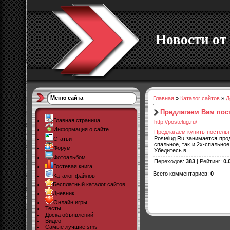
Новости от 
Меню сайта
Главная
»
Каталог сайтов
»
Д
Предлагаем Вам пост
Главная страница
http://postelug.ru/
Информация о сайте
Предлагаем купить постельн
Postelug.Ru занимается про
Статьи
спальное, так и 2х-спальное
Форум
Убедитесь в
Фотоальбом
Переходов
:
383
|
Рейтинг
:
0.
Гостевая книга
Всего комментариев
:
0
Каталог файлов
Бесплатный каталог сайтов
Дневник
Онлайн игры
Тесты
Доска объявлений
Видео
Самые лучшие sms