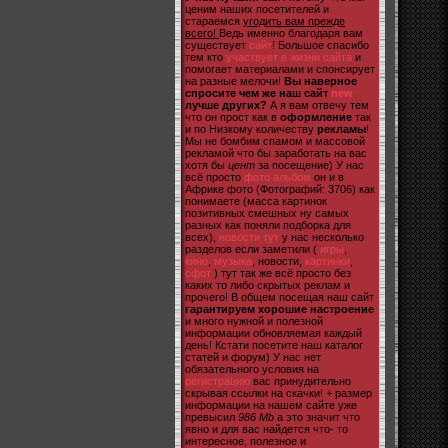
ценим наших посетителей и
стараемся
угодить вам прежде
всего!
Ведь именно благодаря вам
существует
сайт
! Большое спасибо
тем кто
участвует в жизни сайта
и
помогает материалами и спонсирует
на разные мелочи!
Вы наверное
спросите чем же наш сайт
new
лучше других?
А я вам отвечу тем
что он прост как в
оформление
так
и по Низкому количеству
рекламы
!
Мы не бомбим спамом и массовой
рекламой что бы заработать на вас
хотя бы
цент
за посещение) У нас
всё просто
фото альбом
он и в
Африке фото (Фотографий: 3706) как
понимаете (масса картинок
позитивных смешных ну самых
разных как поняли подборка для
всех),
новости тут
у нас несколько
разделов если заметили (
игры
,
кино
,
музыка
, новости,
картинки
,
сфот
) тут так же всё просто без
каких то либо скрытых реклам и
прочего! В общем посещая наш сайт
гарантируем хорошие настроение
и много нужной и полезной
информации обновляемая каждый
день! Кстати посетите наш каталог
статей и форум) У нас нет
обязательного условия на
регистрацию
вас принудительно
скрывая ссылки на скачки! + размер
информации на нашем сайте уже
превысил
986 Mb
а это значит что
явно и для вас найдется что- то
интересное, полезное и