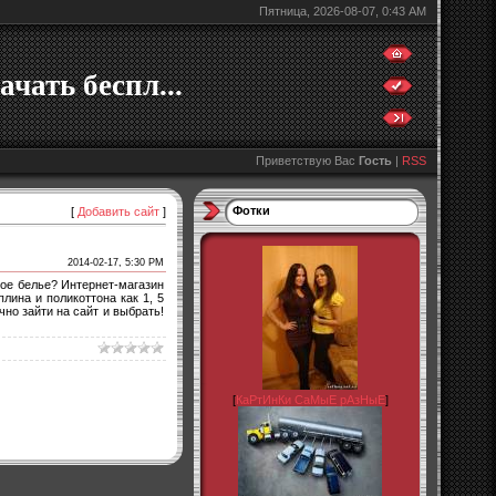
Пятница, 2026-08-07, 0:43 AM
ачать беспл...
Приветствую Вас
Гость
|
RSS
Фотки
[
Добавить сайт
]
2014-02-17, 5:30 PM
ное белье? Интернет-магазин
лина и поликоттона как 1, 5
чно зайти на сайт и выбрать!
[
КаРтИнКи СаМыЕ рАзНыЕ
]