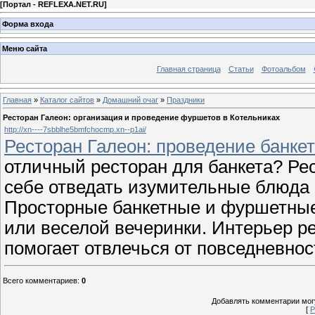
[
Портал - REFLEXA.NET.RU
]
Форма входа
Меню сайта
Главная страница
Статьи
Фотоальбом
Главная
»
Каталог сайтов
»
Домашний очаг
»
Праздники
Ресторан Галеон: организация и проведение фуршетов в Котельниках
http://xn----7sbblhe5bmfchocmp.xn--p1ai/
Ресторан Галеон: проведение банкет
отличный ресторан для банкета? Ре
себе отведать изумительные блюда р
Просторные банкетные и фуршетные
или веселой вечеринки. Интерьер ре
помогает отвлечься от повседневнос
Всего комментариев
:
0
Добавлять комментарии могу
[
Р