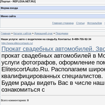
[
Портал - REFLEXA.NET.RU
]
Форма входа
Меню сайта
Главная страница
Статьи
Фотоальбом
Главная
»
Каталог сайтов
»
Домашний очаг
»
Праздники
Наши услуги: авто с водителем на свадьбу. Контакты: 8-499-755-92-34
http://www.elitescortauto.ru/
Прокат свадебных автомобилей. Зво
прокат свадебных автомобилей в Мос
услуги фотографов, оформление пом
ElitescortAuto.Ru. Располагаем шир
квалифицированных специалистов. 
Будем рады видеть Вас в числе наш
ознакомиться с
Всего комментариев
:
0