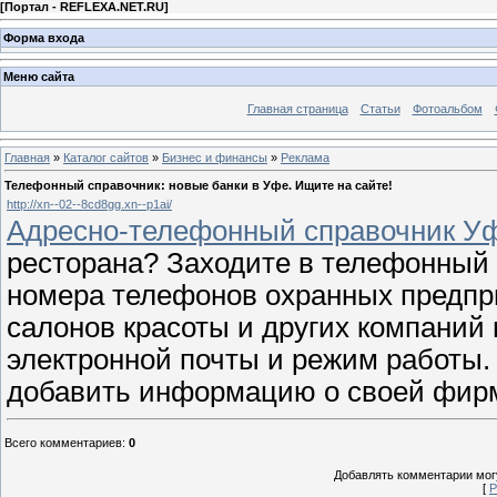
[
Портал - REFLEXA.NET.RU
]
Форма входа
Меню сайта
Главная страница
Статьи
Фотоальбом
Главная
»
Каталог сайтов
»
Бизнес и финансы
»
Реклама
Телефонный справочник: новые банки в Уфе. Ищите на сайте!
http://xn--02--8cd8gg.xn--p1ai/
Адресно-телефонный справочник У
ресторана? Заходите в телефонный 
номера телефонов охранных предприя
салонов красоты и других компаний в
электронной почты и режим работы
добавить информацию о своей фирм
Всего комментариев
:
0
Добавлять комментарии могу
[
Р